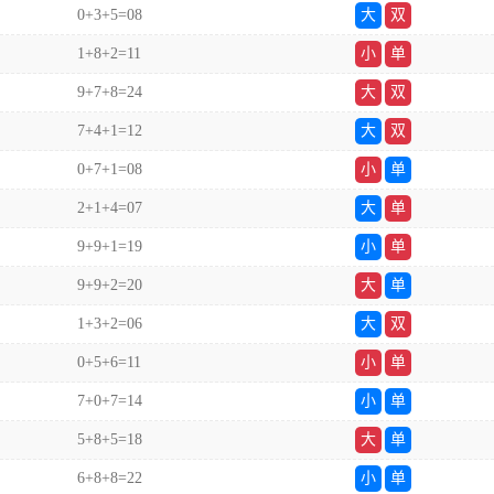
0+3+5=08
大
双
1+8+2=11
小
单
9+7+8=24
大
双
7+4+1=12
大
双
0+7+1=08
小
单
2+1+4=07
大
单
9+9+1=19
小
单
9+9+2=20
大
单
1+3+2=06
大
双
0+5+6=11
小
单
7+0+7=14
小
单
5+8+5=18
大
单
6+8+8=22
小
单