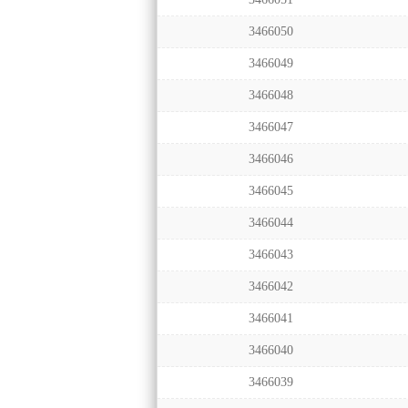
3466050
3466049
3466048
3466047
3466046
3466045
3466044
3466043
3466042
3466041
3466040
3466039