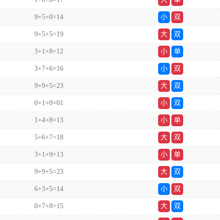
9+5+0=14
小
双
9+5+5=19
大
双
3+1+8=12
小
单
3+7+6=16
小
双
9+9+5=23
大
双
0+1+0=01
小
双
1+4+8=13
小
单
5+6+7=18
大
双
3+1+9=13
小
单
9+9+5=23
大
双
6+3+5=14
小
双
0+7+8=15
大
双