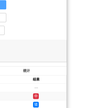
统计
结果
---
中
错