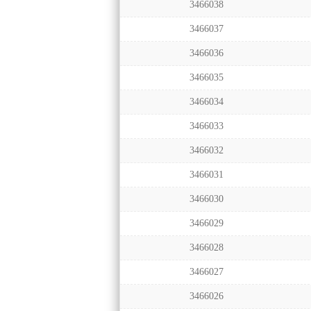
3466038
3466037
3466036
3466035
3466034
3466033
3466032
3466031
3466030
3466029
3466028
3466027
3466026