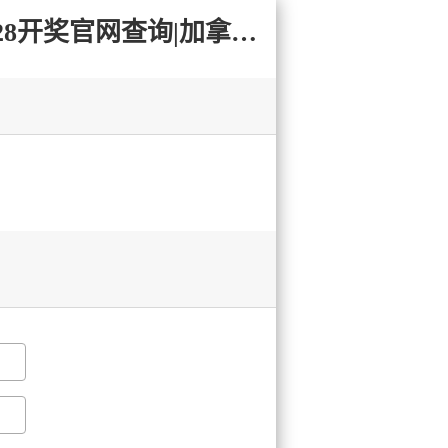
易记网址:28yc.com 加拿大2.8-飞飞28加拿大在线预测|加拿大pc28开奖官网查询|加拿大pc开奖官网网站|加拿大28结果查询预测