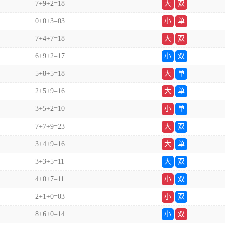
7+9+2=18
大
双
0+0+3=03
小
单
7+4+7=18
大
双
6+9+2=17
小
双
5+8+5=18
大
单
2+5+9=16
大
单
3+5+2=10
小
单
7+7+9=23
大
双
3+4+9=16
大
单
3+3+5=11
大
双
4+0+7=11
小
双
2+1+0=03
小
双
8+6+0=14
小
双