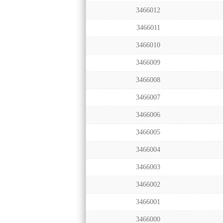
3466012
3466011
3466010
3466009
3466008
3466007
3466006
3466005
3466004
3466003
3466002
3466001
3466000