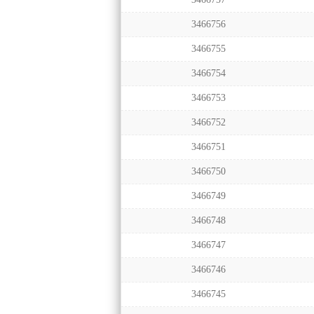
3466756
3466755
3466754
3466753
3466752
3466751
3466750
3466749
3466748
3466747
3466746
3466745