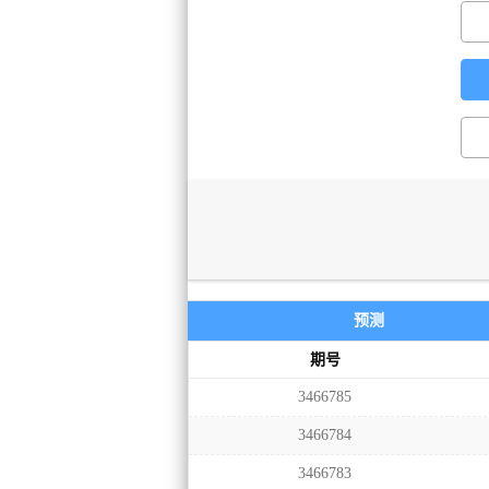
预测
期号
3466785
3466784
3466783