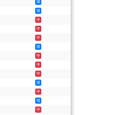
错
错
中
中
中
错
中
中
中
错
中
错
中