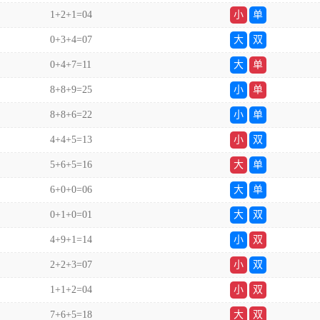
1+2+1=04
小
单
0+3+4=07
大
双
0+4+7=11
大
单
8+8+9=25
小
单
8+8+6=22
小
单
4+4+5=13
小
双
5+6+5=16
大
单
6+0+0=06
大
单
0+1+0=01
大
双
4+9+1=14
小
双
2+2+3=07
小
双
1+1+2=04
小
双
7+6+5=18
大
双