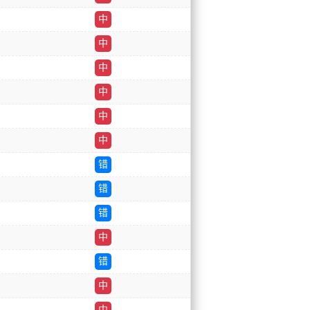
中
中
中
中
中
中
错
错
错
中
错
中
中