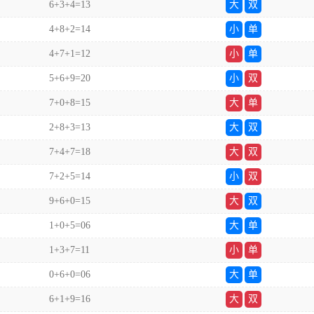
6+3+4=13
大
双
4+8+2=14
小
单
4+7+1=12
小
单
5+6+9=20
小
双
7+0+8=15
大
单
2+8+3=13
大
双
7+4+7=18
大
双
7+2+5=14
小
双
9+6+0=15
大
双
1+0+5=06
大
单
1+3+7=11
小
单
0+6+0=06
大
单
6+1+9=16
大
双