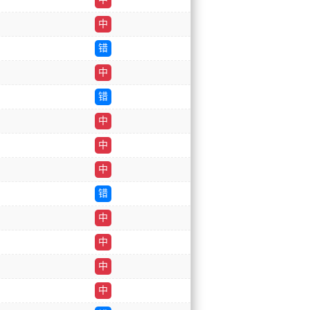
中
错
中
错
中
中
中
错
中
中
中
中