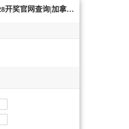
易记网址:28yc.com 加拿大2.8-飞飞28加拿大在线预测|加拿大pc28开奖官网查询|加拿大pc开奖官网网站|加拿大28结果查询预测