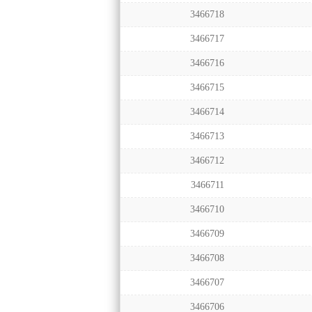
3466718
3466717
3466716
3466715
3466714
3466713
3466712
3466711
3466710
3466709
3466708
3466707
3466706