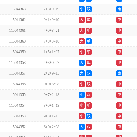
115044363
7+3+9=19
小
双
错
115044362
9+1+9=19
大
单
中
115044361
4+9+8=21
大
单
中
115044360
7+8+3=18
大
单
中
115044359
1+5+1=07
小
单
中
115044358
4+3+0=07
大
单
中
115044357
2+2+9=13
大
双
错
115044356
0+0+8=08
小
双
中
115044355
9+7+2=18
小
双
中
115044354
3+9+1=13
小
单
中
115044353
9+3+1=13
小
双
中
115044352
6+0+2=08
大
双
中