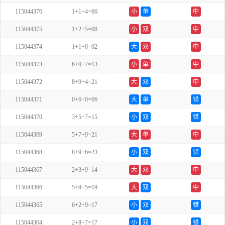
115044376
1+1+4=06
小
单
中
115044375
1+2+5=08
小
双
中
115044374
1+1+0=02
大
双
中
115044373
6+0+7=13
小
单
中
115044372
8+9+4=21
大
双
中
115044371
0+6+0=06
大
单
错
115044370
3+5+7=15
小
双
错
115044369
5+7+9=21
大
单
中
115044368
8+9+6=23
小
双
错
115044367
2+3+9=14
大
双
中
115044366
5+9+5=19
大
双
中
115044365
6+2+9=17
小
双
错
115044364
2+8+7=17
小
双
错