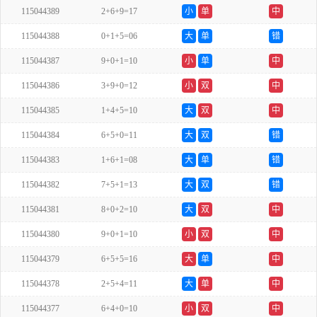
115044389
2+6+9=17
小
单
中
115044388
0+1+5=06
大
单
错
115044387
9+0+1=10
小
单
中
115044386
3+9+0=12
小
双
中
115044385
1+4+5=10
大
双
中
115044384
6+5+0=11
大
双
错
115044383
1+6+1=08
大
单
错
115044382
7+5+1=13
大
双
错
115044381
8+0+2=10
大
双
中
115044380
9+0+1=10
小
双
中
115044379
6+5+5=16
大
单
中
115044378
2+5+4=11
大
单
中
115044377
6+4+0=10
小
双
中