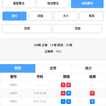
遥星算法
烛龙算法
流风算法
组合
杀组
大小
单双
双项
双组
100期 正确：74 期 错误：26 期
正确率：74%
预测
走势
统计
期号
号码
预测
结果
61963
---
大
双
---
61962
5+6+5=16
大
单
中
61961
9+5+1=15
小
双
错