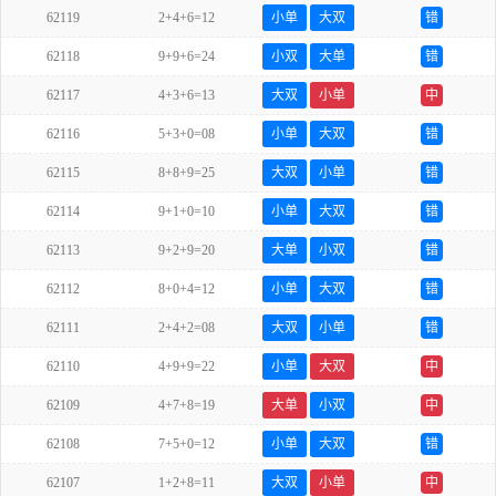
62119
2+4+6=12
小单
大双
错
62118
9+9+6=24
小双
大单
错
62117
4+3+6=13
大双
小单
中
62116
5+3+0=08
小单
大双
错
62115
8+8+9=25
大双
小单
错
62114
9+1+0=10
小单
大双
错
62113
9+2+9=20
大单
小双
错
62112
8+0+4=12
小单
大双
错
62111
2+4+2=08
大双
小单
错
62110
4+9+9=22
小单
大双
中
62109
4+7+8=19
大单
小双
中
62108
7+5+0=12
小单
大双
错
62107
1+2+8=11
大双
小单
中