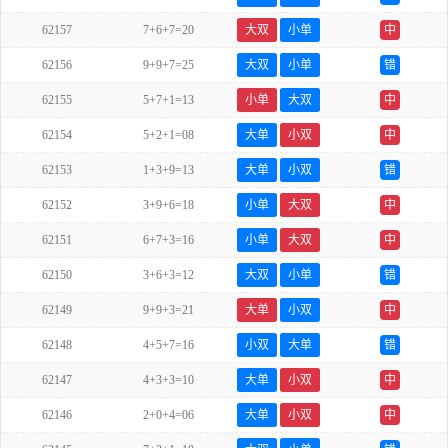
62157
7+6+7=20
大双
小单
中
62156
9+9+7=25
大双
小单
错
62155
5+7+1=13
小单
大双
中
62154
5+2+1=08
大单
小双
中
62153
1+3+9=13
大单
小双
错
62152
3+9+6=18
小单
大双
中
62151
6+7+3=16
小单
大双
中
62150
3+6+3=12
大双
小单
错
62149
9+9+3=21
大单
小双
中
62148
4+5+7=16
小双
大单
错
62147
4+3+3=10
大单
小双
中
62146
2+0+4=06
大单
小双
中