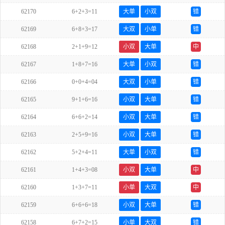
62170
6+2+3=11
大单
小双
错
62169
6+8+3=17
大双
小单
错
62168
2+1+9=12
小双
大单
中
62167
1+8+7=16
大单
小双
错
62166
0+0+4=04
大双
小单
错
62165
9+1+6=16
小双
大单
错
62164
6+6+2=14
小双
大单
错
62163
2+5+9=16
小双
大单
错
62162
5+2+4=11
大单
小双
错
62161
1+4+3=08
小双
大单
中
62160
1+3+7=11
小单
大双
中
62159
6+6+6=18
小双
大单
错
62158
6+7+2=15
小单
大双
错