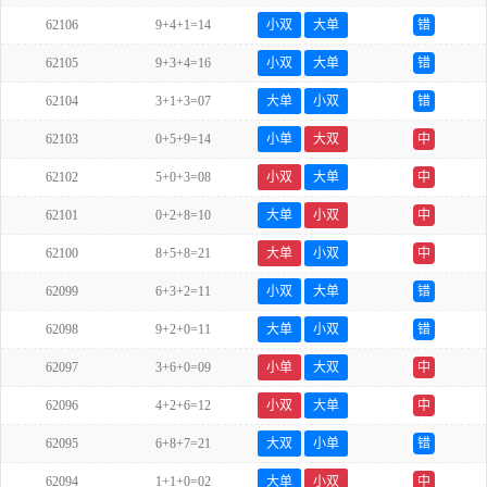
62106
9+4+1=14
小双
大单
错
62105
9+3+4=16
小双
大单
错
62104
3+1+3=07
大单
小双
错
62103
0+5+9=14
小单
大双
中
62102
5+0+3=08
小双
大单
中
62101
0+2+8=10
大单
小双
中
62100
8+5+8=21
大单
小双
中
62099
6+3+2=11
小双
大单
错
62098
9+2+0=11
大单
小双
错
62097
3+6+0=09
小单
大双
中
62096
4+2+6=12
小双
大单
中
62095
6+8+7=21
大双
小单
错
62094
1+1+0=02
大单
小双
中