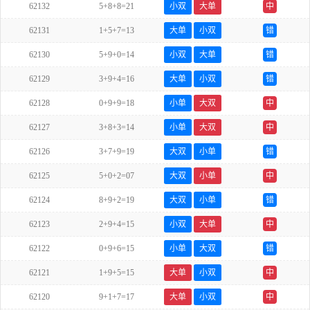
62132
5+8+8=21
小双
大单
中
62131
1+5+7=13
大单
小双
错
62130
5+9+0=14
小双
大单
错
62129
3+9+4=16
大单
小双
错
62128
0+9+9=18
小单
大双
中
62127
3+8+3=14
小单
大双
中
62126
3+7+9=19
大双
小单
错
62125
5+0+2=07
大双
小单
中
62124
8+9+2=19
大双
小单
错
62123
2+9+4=15
小双
大单
中
62122
0+9+6=15
小单
大双
错
62121
1+9+5=15
大单
小双
中
62120
9+1+7=17
大单
小双
中