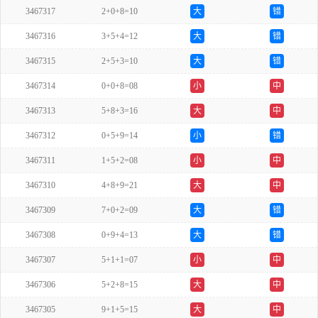
3467317
2+0+8=10
大
错
3467316
3+5+4=12
大
错
3467315
2+5+3=10
大
错
3467314
0+0+8=08
小
中
3467313
5+8+3=16
大
中
3467312
0+5+9=14
小
错
3467311
1+5+2=08
小
中
3467310
4+8+9=21
大
中
3467309
7+0+2=09
大
错
3467308
0+9+4=13
大
错
3467307
5+1+1=07
小
中
3467306
5+2+8=15
大
中
3467305
9+1+5=15
大
中