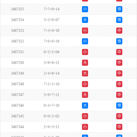
3467355
7+7+0=14
小
错
3467354
5+2+0=07
大
错
3467353
7+3+0=10
小
中
3467352
7+6+6=19
小
错
3467351
0+2+2=04
小
中
3467350
5+8+8=21
大
中
3467349
2+4+8=14
大
中
3467348
7+2+1=10
小
中
3467347
5+9+7=21
大
中
3467346
0+3+7=10
大
错
3467345
0+0+2=02
小
中
3467344
2+6+3=11
小
中