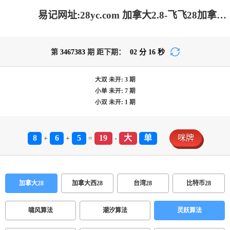
易记网址:28yc.com 加拿大2.8-飞飞28加拿大在线预测|加拿大pc28开奖官网查询|加拿大pc开奖官网网站|加拿大28结果查询预测
第
3467383
期 距下期：
02
分
16
秒
大双
未开:
3
期
小单
未开:
7
期
小双
未开:
1
期
8
6
5
19
大
单
咪牌
+
+
=
-
加拿大28
加拿大西28
台湾28
比特币28
啸风算法
潮汐算法
灵跃算法