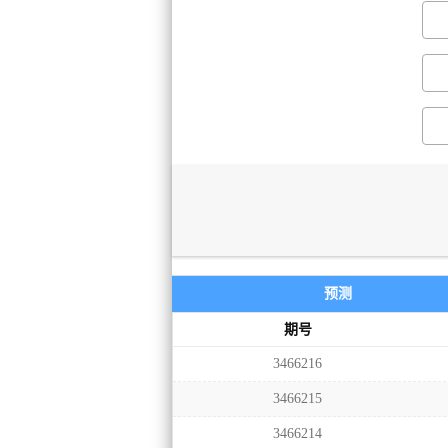
预测
期号
3466216
3466215
3466214