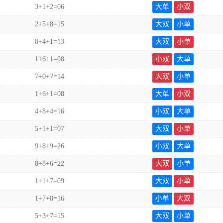
3+1+2=06
大单
小双
2+5+8=15
大双
小单
8+4+1=13
大双
小单
1+6+1=08
小双
大单
7+0+7=14
大双
小单
1+6+1=08
大单
小双
4+8+4=16
小双
大单
5+1+1=07
大双
小单
9+8+9=26
小双
大单
8+8+6=22
大双
小单
1+1+7=09
大双
小单
1+7+8=16
小单
大双
5+3+7=15
大双
小单