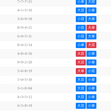
7+7+7=21
小单
大双
4+1+5=10
大双
小单
3+6+9=18
小双
大单
8+9+4=21
小双
大单
6+0+5=11
小双
大单
8+4+2=14
小单
大双
4+8+4=16
大双
小单
9+9+2=20
大双
小单
5+6+8=19
大单
小双
1+4+5=10
大双
小单
3+1+0=04
大双
小单
4+3+5=12
大双
小单
6+5+8=19
大双
小单