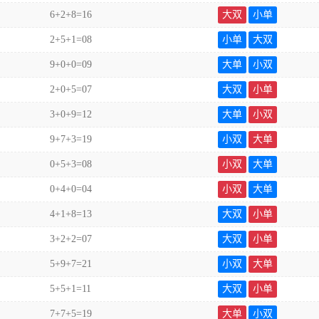
6+2+8=16
大双
小单
2+5+1=08
小单
大双
9+0+0=09
大单
小双
2+0+5=07
大双
小单
3+0+9=12
大单
小双
9+7+3=19
小双
大单
0+5+3=08
小双
大单
0+4+0=04
小双
大单
4+1+8=13
大双
小单
3+2+2=07
大双
小单
5+9+7=21
小双
大单
5+5+1=11
大双
小单
7+7+5=19
大单
小双