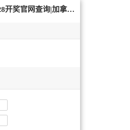
易记网址:28yc.com 加拿大2.8-飞飞28加拿大在线预测|加拿大pc28开奖官网查询|加拿大pc开奖官网网站|加拿大28结果查询预测