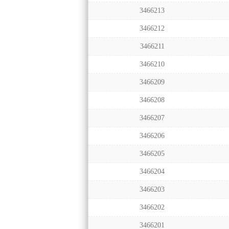
3466213
3466212
3466211
3466210
3466209
3466208
3466207
3466206
3466205
3466204
3466203
3466202
3466201