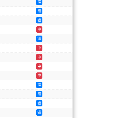
错
错
错
中
错
中
中
中
中
错
错
错
错