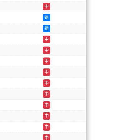
中
错
错
中
中
中
中
中
中
中
中
中
中