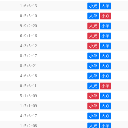
1+6+6=13
小双
大单
0+5+5=10
大单
小双
9+9+2=20
大双
小单
6+9+1=16
大双
小单
4+3+5=12
小双
大单
8+7+2=17
小单
大双
8+5+8=21
小单
大双
4+6+8=18
大单
小双
0+5+6=11
大双
小单
5+1+3=09
小单
大双
1+7+1=09
小单
大双
4+7+6=17
小单
大双
1+5+2=08
大双
小单