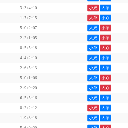
3+3+4=10
小双
大单
1+7+7=15
大单
小双
5+0+2=07
大双
小单
2+2+1=05
大双
小单
8+5+5=18
小单
大双
4+4+2=10
大双
小单
2+6+5=13
小双
大单
5+0+1=06
大单
小双
2+9+9=20
小单
大双
6+5+5=16
小双
大单
8+2+2=12
小双
大单
1+9+8=18
小双
大单
5+6+9=20
小单
大双